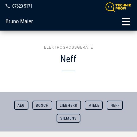
07623 5171
Bruno Maier
ELEKTROGROSSGERÄTE
Neff
AEG
BOSCH
LIEBHERR
MIELE
NEFF
SIEMENS