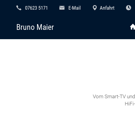
07623 5171
E-Mail
Anfahrt
Bruno Maier
Vom Smart-TV und 
HiFi