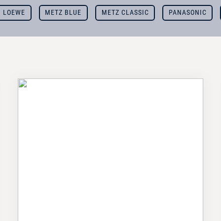
LOEWE
METZ BLUE
METZ CLASSIC
PANASONIC